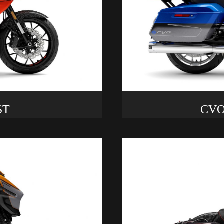
ST
CVO™