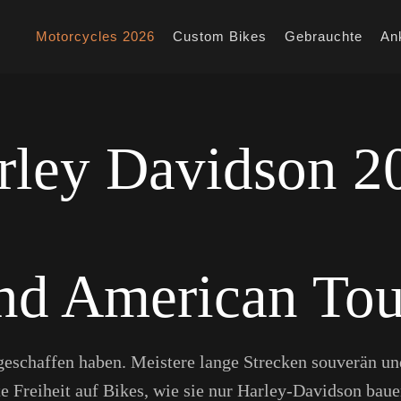
Motorcycles 2026
Custom Bikes
Gebrauchte
An
rley Davidson 2
nd American Tou
eschaffen haben. Meistere lange Strecken souverän und
te Freiheit auf Bikes, wie sie nur Harley-Davidson baue